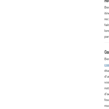
Ho
Bes
iti
re
fai
lor
par
Co
Be
co
éta
d’u
vos
not
d’a
fou
rou