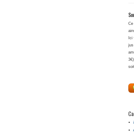
Sou
Ce 
ain
Ici
jus
amé
3€)
soi
Ca