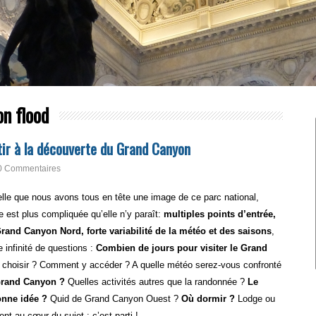
n flood
ir à la découverte du Grand Canyon
0 Commentaires
elle que nous avons tous en tête une image de ce parc national,
e est plus compliquée qu’elle n’y paraît:
multiples points d’entrée,
and Canyon Nord, forte variabilité de la météo et des saisons
,
 infinité de questions :
Combien de jours pour visiter le Grand
 choisir ? Comment y accéder ? A quelle météo serez-vous confronté
 Grand Canyon ?
Quelles activités autres que la randonnée ?
Le
onne idée ?
Quid de Grand Canyon Ouest ?
Où dormir ?
Lodge ou
t au cœur du sujet : c’est parti !