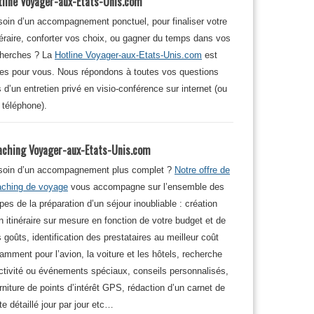
tline Voyager-aux-Etats-Unis.com
oin d’un accompagnement ponctuel, pour finaliser votre
néraire, conforter vos choix, ou gagner du temps dans vos
cherches ? La
Hotline Voyager-aux-Etats-Unis.com
est
tes pour vous. Nous répondons à toutes vos questions
s d’un entretien privé en visio-conférence sur internet (ou
 téléphone).
aching Voyager-aux-Etats-Unis.com
soin d’un accompagnement plus complet ?
Notre offre de
aching de voyage
vous accompagne sur l’ensemble des
pes de la préparation d’un séjour inoubliable : création
n itinéraire sur mesure en fonction de votre budget et de
 goûts, identification des prestataires au meilleur coût
amment pour l’avion, la voiture et les hôtels, recherche
ctivité ou événements spéciaux, conseils personnalisés,
rniture de points d’intérêt GPS, rédaction d’un carnet de
te détaillé jour par jour etc…