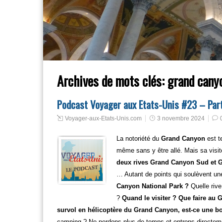
Archives de mots clés:
grand canyo
Podcast Voyager aux Etats-Unis #23 – Part
Voyager-aux-Etats-Unis.com
3 novembre 2024
La notoriété du
Grand Canyon
est t
même sans y être allé. Mais sa visit
deux rives Grand Canyon Sud et Gr
… Autant de points qui soulèvent une
Canyon National Park ?
Quelle rive
?
Quand le visiter ? Que faire au
survol en hélicoptère du Grand Canyon, est-ce une b
camping ? Ne perdons plus de temps et entrons directemen