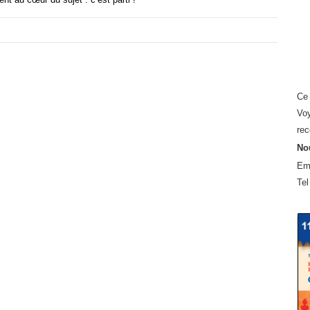
Ce 
Voy
rec
Nou
Em
Tel