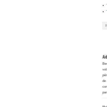
Aid
Bes
vot
pér
de 
con
par