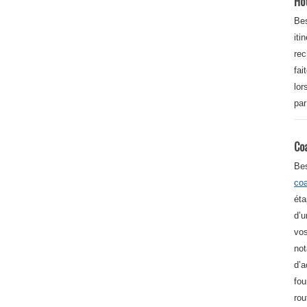
Ho
Bes
iti
re
fai
lor
par
Co
Be
co
éta
d’u
vos
not
d’a
fou
rou