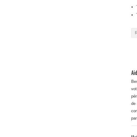
Aid
Bes
vot
pér
de 
con
par