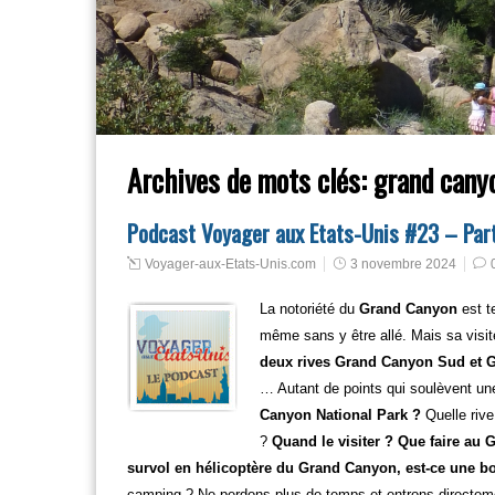
Archives de mots clés:
grand cany
Podcast Voyager aux Etats-Unis #23 – Part
Voyager-aux-Etats-Unis.com
3 novembre 2024
La notoriété du
Grand Canyon
est t
même sans y être allé. Mais sa visit
deux rives Grand Canyon Sud et Gr
… Autant de points qui soulèvent une
Canyon National Park ?
Quelle rive
?
Quand le visiter ? Que faire au
survol en hélicoptère du Grand Canyon, est-ce une b
camping ? Ne perdons plus de temps et entrons directemen