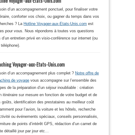
tline Voyager-aux-Etats-Unis.com
oin d’un accompagnement ponctuel, pour finaliser votre
néraire, conforter vos choix, ou gagner du temps dans vos
cherches ? La
Hotline Voyager-aux-Etats-Unis.com
est
tes pour vous. Nous répondons à toutes vos questions
s d’un entretien privé en visio-conférence sur internet (ou
 téléphone).
aching Voyager-aux-Etats-Unis.com
soin d’un accompagnement plus complet ?
Notre offre de
aching de voyage
vous accompagne sur l’ensemble des
pes de la préparation d’un séjour inoubliable : création
n itinéraire sur mesure en fonction de votre budget et de
 goûts, identification des prestataires au meilleur coût
amment pour l’avion, la voiture et les hôtels, recherche
ctivité ou événements spéciaux, conseils personnalisés,
rniture de points d’intérêt GPS, rédaction d’un carnet de
te détaillé jour par jour etc…