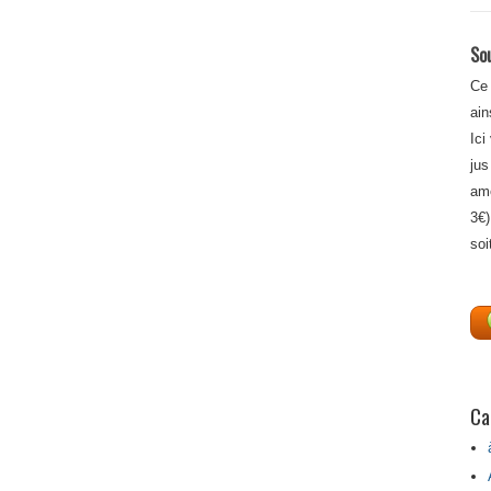
Sou
Ce 
ain
Ici
jus
amé
3€)
soi
Ca