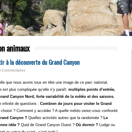
on animaux
ir à la découverte du Grand Canyon
0 Commentaires
elle que nous avons tous en tête une image de ce parc national,
e est plus compliquée qu’elle n’y paraît:
multiples points d’entrée,
and Canyon Nord, forte variabilité de la météo et des saisons
,
 infinité de questions :
Combien de jours pour visiter le Grand
 choisir ? Comment y accéder ? A quelle météo serez-vous confronté
 Grand Canyon ?
Quelles activités autres que la randonnée ?
Le
onne idée ?
Quid de Grand Canyon Ouest ?
Où dormir ?
Lodge ou
t au cœur du sujet : c’est parti !