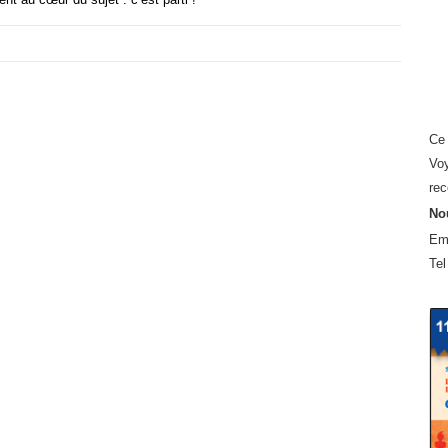
Ce 
Voy
rec
Nou
Em
Tel