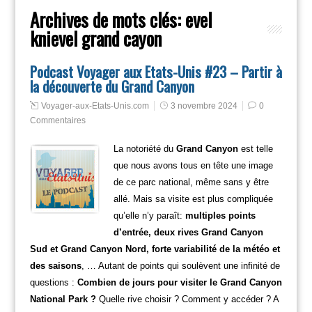
Archives de mots clés:
evel
knievel grand cayon
Podcast Voyager aux Etats-Unis #23 – Partir à
la découverte du Grand Canyon
Voyager-aux-Etats-Unis.com
3 novembre 2024
0
Commentaires
La notoriété du
Grand Canyon
est telle
que nous avons tous en tête une image
de ce parc national, même sans y être
allé. Mais sa visite est plus compliquée
qu’elle n’y paraît:
multiples points
d’entrée, deux rives Grand Canyon
Sud et Grand Canyon Nord, forte variabilité de la météo et
des saisons
, … Autant de points qui soulèvent une infinité de
questions :
Combien de jours pour visiter le Grand Canyon
National Park ?
Quelle rive choisir ? Comment y accéder ? A