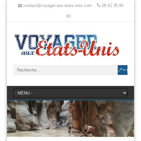
contact@voyager-aux-etats-unis.com
06 61 35 90
80