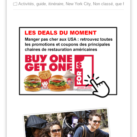
Activités
,
guide
,
itinéraire
,
New York City
,
Non classé
,
que faire à