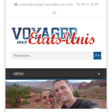
contact@voyager-aux-etats-unis.com
06 61 35 90
80