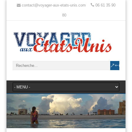
contact@voyager-aux-etats-unis.com
06 61 35 90
80