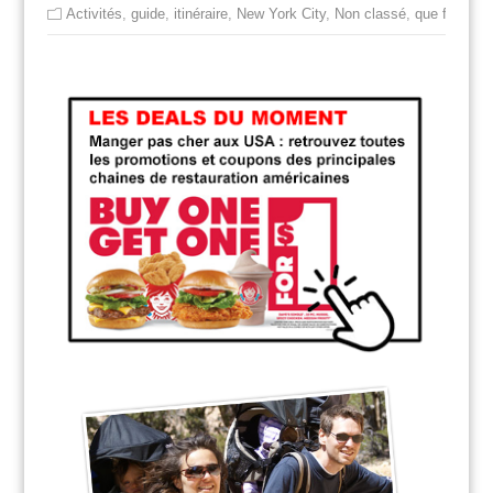
Activités
,
guide
,
itinéraire
,
New York City
,
Non classé
,
que faire à