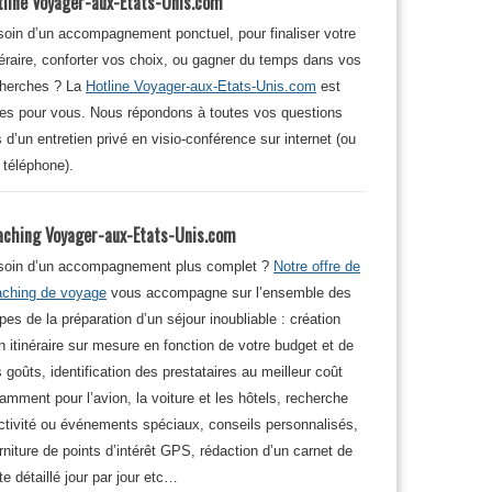
tline Voyager-aux-Etats-Unis.com
oin d’un accompagnement ponctuel, pour finaliser votre
néraire, conforter vos choix, ou gagner du temps dans vos
cherches ? La
Hotline Voyager-aux-Etats-Unis.com
est
tes pour vous. Nous répondons à toutes vos questions
s d’un entretien privé en visio-conférence sur internet (ou
 téléphone).
aching Voyager-aux-Etats-Unis.com
soin d’un accompagnement plus complet ?
Notre offre de
aching de voyage
vous accompagne sur l’ensemble des
pes de la préparation d’un séjour inoubliable : création
n itinéraire sur mesure en fonction de votre budget et de
 goûts, identification des prestataires au meilleur coût
amment pour l’avion, la voiture et les hôtels, recherche
ctivité ou événements spéciaux, conseils personnalisés,
rniture de points d’intérêt GPS, rédaction d’un carnet de
te détaillé jour par jour etc…