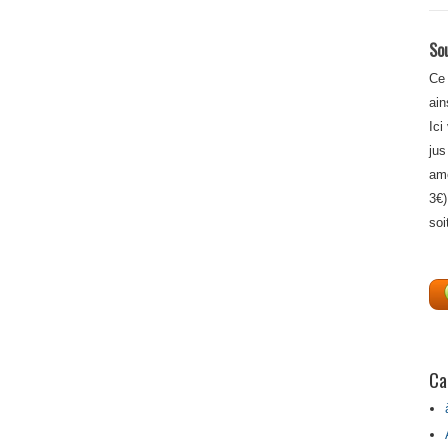
Sou
Ce 
ain
Ici
jus
amé
3€)
soi
Ca