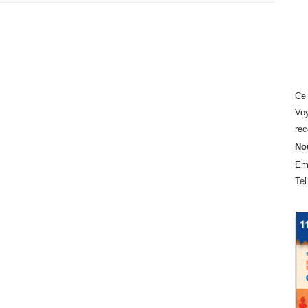
Ce 
Voy
rec
Nou
Em
Tel