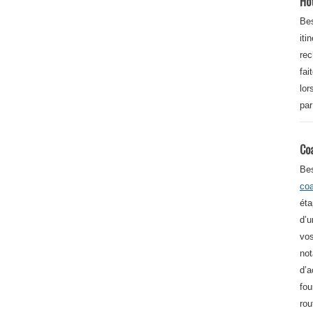
Ho
Bes
iti
re
fai
lor
par
Co
Be
co
éta
d’u
vos
not
d’a
fou
rou