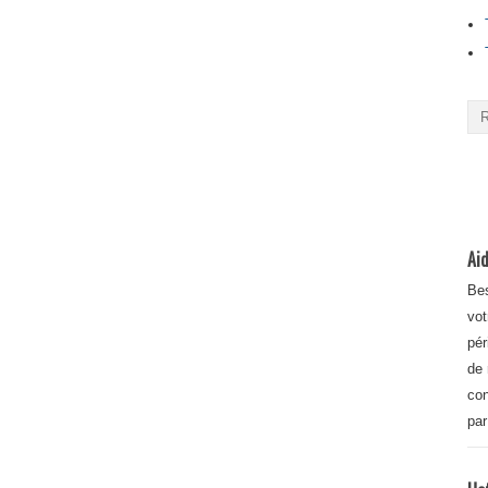
Aid
Bes
vot
pér
de 
con
par