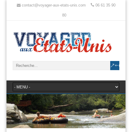
contact@voyager-aux-etats-unis.com
06 61 35 90
80