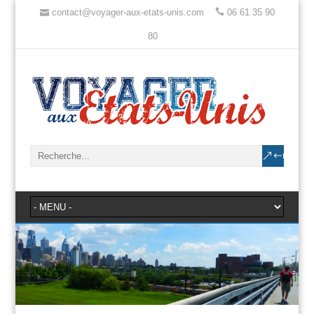
contact@voyager-aux-etats-unis.com
06 61 35 90
80