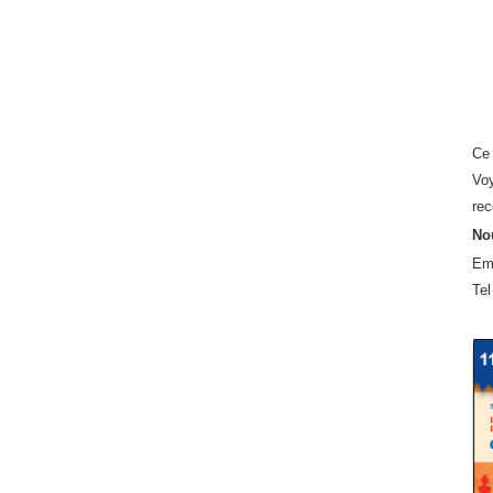
Ce 
Voy
rec
Nou
Em
Tel