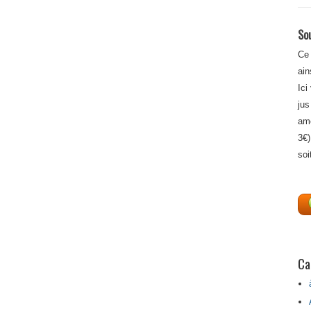
Sou
Ce 
ain
Ici
jus
amé
3€)
soi
Ca