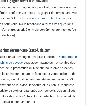
tline Voyager-aux-Etats-Unis.com
oin d’un accompagnement ponctuel, pour finaliser votre
néraire, conforter vos choix, ou gagner du temps dans vos
cherches ? La
Hotline Voyager-aux-Etats-Unis.com
est
tes pour vous. Nous répondons à toutes vos questions
s d’un entretien privé en visio-conférence sur internet (ou
 téléphone).
aching Voyager-aux-Etats-Unis.com
soin d’un accompagnement plus complet ?
Notre offre de
aching de voyage
vous accompagne sur l’ensemble des
pes de la préparation d’un séjour inoubliable : création
n itinéraire sur mesure en fonction de votre budget et de
 goûts, identification des prestataires au meilleur coût
amment pour l’avion, la voiture et les hôtels, recherche
ctivité ou événements spéciaux, conseils personnalisés,
rniture de points d’intérêt GPS, rédaction d’un carnet de
te détaillé jour par jour etc…