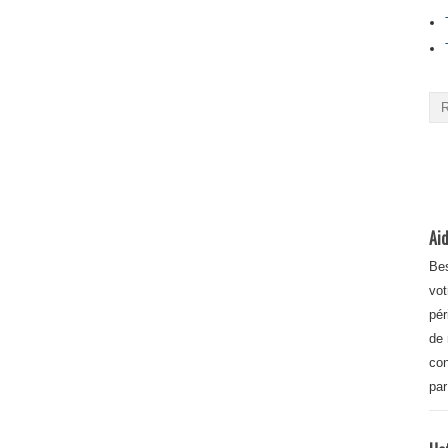
Aid
Bes
vot
pér
de 
con
par