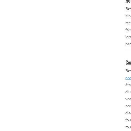
Ho
Bes
iti
re
fai
lor
par
Co
Be
co
éta
d’u
vos
not
d’a
fou
rou